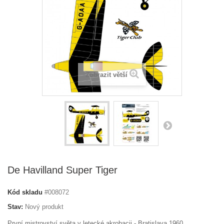
Zobrazit větší
De Havilland Super Tiger
Kód skladu
#008072
Stav:
Nový produkt
První mistrovství světa v letecké akrobacii - Bratislava 1960.