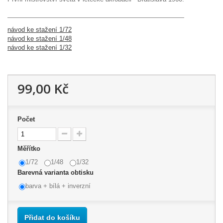
návod ke stažení 1/72
návod ke stažení 1/48
návod ke stažení 1/32
99,00 Kč
Počet
Měřítko
1/72
1/48
1/32
Barevná varianta obtisku
barva + bílá + inverzní
Přidat do košíku