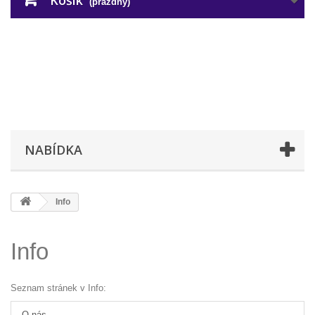
Košík
(prázdný)
NABÍDKA
Info
Info
Seznam stránek v Info:
O nás