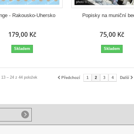
nge - Rakousko-Uhersko
Popisky na muniční be
179,00 Kč
75,00 Kč
Skladem
Skladem
 13 – 24 z 44 položek
Předchozí
1
2
3
4
Další