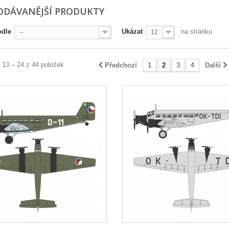
ODÁVANĚJŠÍ PRODUKTY
odle
Ukázat
na stránku
--
12
 13 – 24 z 44 položek
Předchozí
1
2
3
4
Další