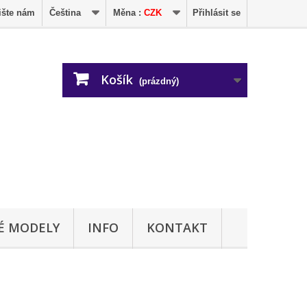
ište nám
Čeština
Měna :
CZK
Přihlásit se
Košík
(prázdný)
É MODELY
INFO
KONTAKT