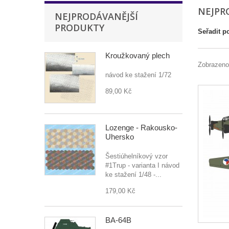
NEJPR
NEJPRODÁVANĚJŠÍ
PRODUKTY
Seřadit p
Kroužkovaný plech
Zobrazeno
návod ke stažení 1/72
89,00 Kč
Lozenge - Rakousko-
Uhersko
Šestiúhelníkový vzor
#1Trup - varianta I návod
ke stažení 1/48 -...
179,00 Kč
BA-64B